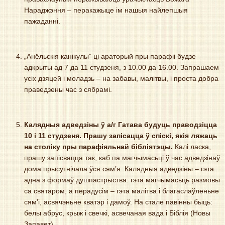
Нараджэння – перакажыце ім нашыя найлепшыя
пажаданні.
„Анёльскія канікулы” ці араторый пры парафіі будзе
адкрыты ад 7 да 11 студзеня, з 10.00 да 16.00. Запрашаем
усіх дзяцей і моладзь – на забавы, малітвы, і проста добра
праведзены час з сябрамі.
Калядныя адведзіны ў а/г Гатава будуць праводзіцца
10 і 11 студзеня. Прашу запісацца ў спіскі, якія ляжаць
на століку пры парафіяльнай бібліятэцы.
Калі ласка,
прашу запісвацца так, каб па магчымасьці ў час адведзінаў
дома прысутнічала ўся сям’я. Калядныя адведзіны – гэта
адна з формаў душпастрыства: гэта магчымасьць размовы
са святаром, a перадусім – гэта малітва і благаслаўленьне
сям’і, асвячэньне кватэр і дамоў. На стале павінны быць:
белы абрус, крыж і свечкі, асвечаная вада і Біблія (Новы
Запавет).