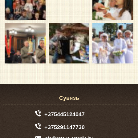
Сувязь
+375445124047
+375291147730