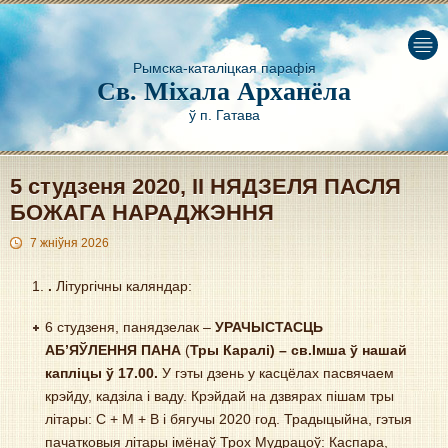
Рымска-каталіцкая парафія
Св. Міхала Арханёла
ў п. Гатава
5 студзеня 2020, II НЯДЗЕЛЯ ПАСЛЯ
БОЖАГА НАРАДЖЭННЯ
7 жніўня 2026
.
Літургічны каляндар:
6 студзеня, панядзелак –
УРАЧЫСТАСЦЬ
АБ
’ЯЎЛЕННЯ ПАНА
(
Тры Каралі) – св.Імша ў нашай
капліцы ў 17.00
.
У гэты дзень у касцёлах пасвячаем
крэйду, кадзіла і ваду. Крэйдай на дзвярах пішам тры
літары: C + M + B і бягучы 2020 год. Традыцыйна, гэтыя
пачатковыя літары імёнаў Трох Мудрацоў: Каспара,