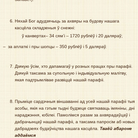
Няхай Бог адудзячыць за ахвяры на будову нашага
касцёла складзеныя ў снежні:
ў канвертах– 34 сям’і – 1720 рублёў і 20 даляраў;
– за аплаткі і пры шопцы – 350 рублёў і 5 даляраў.
Дзякую ўсім, хто дапамагаў у розных працах пры парафіі.
Дзякуй таксама за супольную і індывідуальную малітву,
якая падтрымлівае развіццё нашай парафіі.
Прыміце сардэчныя віншаванні ад усей нашай парафіі тыя
асобы, якія на гэтым тыдні будзеце святкаваць імяніны, дні
нараджэння, юбілеі. Памолімся разам за ахвярадаўцаў і
дабрачынцаў нашай парафіі, а таксама папросім аб новых
дабрадзеях будаўніцтва нашага касцёла.
Тваёй абароне
аддаёмся