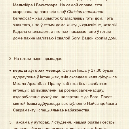
Мельхіёра і Бальтазара. На самой справе, гэта
скарочана ад лацінскіх слоў
Christus
mansionem
benedicat
– хай Хрыстос благаславіць гэты дом. Гэта
знак таго, што ў гэтым доме жывуць хрысціяне, католікі.
Кадзіла спальваем, а яго пах паказвае, што ў гэтым
доме пахне малітваю і хвалой Богу. Вадой кропім дом.
На гэтым тыдні прыпадае:
першы аўторак месяца
. Святая Імша ў 17.30 будзе
адпраўлена ў iнтэнцыях, якiя складаем каля фігуры св.
Міхала Арханёла. Прашу, каб гэта былі асаблівыя
інтэнцыі: аб вызваленні ад розных залежнасцяў,
аздараўленне духоўнае, навяртанне да Бога. Пасля
святой Імшы адбудзецца выстаўленне Найсвяцейшага
Сакрамэнту і спецыяльнае набажэнства.
Таксама ў аўторак, 7 студзеня, нашыя браты і сёстры
праваслаўныя перажываюць урачыстасць Божага