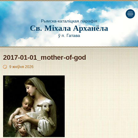
Рымска-каталіцкая парафія
Св. Міхала Арханёла
ў п. Гатава
2017-01-01_mother-of-god
9 жніўня 2026