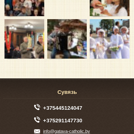
Сувязь
+375445124047
+375291147730
info@gatava-catholic.by