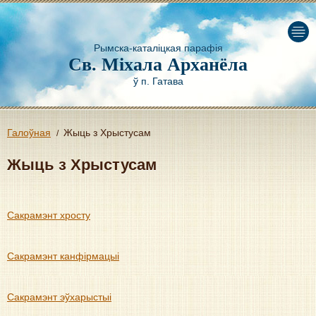
Рымска-каталіцкая парафія
Св. Міхала Арханёла
ў п. Гатава
Галоўная
Жыць з Хрыстусам
Жыць з Хрыстусам
Сакрамэнт хросту
Сакрамэнт канфiрмацыi
Сакрамэнт эўхарыстыi