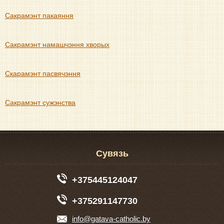
Сакрамэнт пакаяння
Сакрамэнт намашчэння хворых
Скарамэнт пасвячэння
Сакрамэнт сужэнства
Сувязь
+375445124047
+375291147730
info@gatava-catholic.by