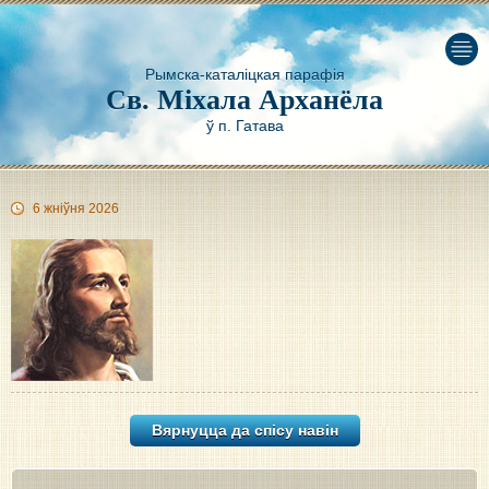
Рымска-каталіцкая парафія
Св. Міхала Арханёла
ў п. Гатава
6 жніўня 2026
Вярнуцца да спісу навiн