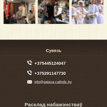
Сувязь
+375445124047
+375291147730
info@gatava-catholic.by
Расклад набажэнстваў