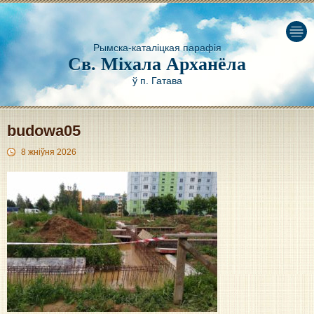
Рымска-каталіцкая парафія
Св. Міхала Арханёла
ў п. Гатава
budowa05
8 жніўня 2026