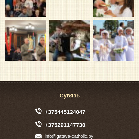
Сувязь
+375445124047
+375291147730
info@gatava-catholic.by