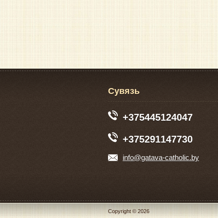
Сувязь
+375445124047
+375291147730
info@gatava-catholic.by
Copyright © 2026