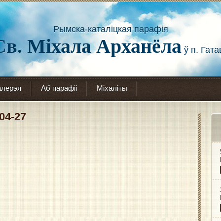
Рымска-каталіцкая парафія
Св. Міхала Арханёла
ў п. Гата
алерэя
Аб парафіі
Міхаліты
04-27