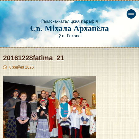
Рымска-каталіцкая парафія
Св. Міхала Арханёла
ў п. Гатава
20161228fatima_21
6 жніўня 2026