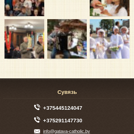
Сувязь
+375445124047
+375291147730
info@gatava-catholic.by