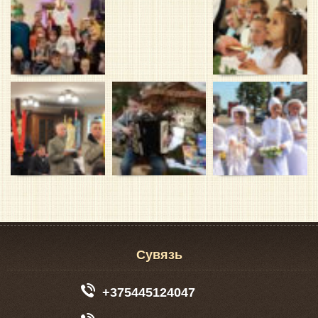
Сувязь
+375445124047