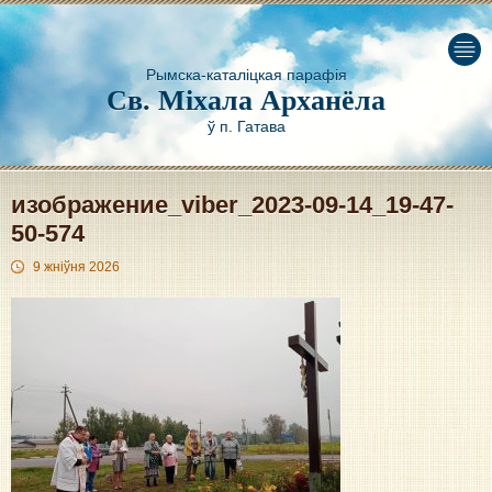
Рымска-каталіцкая парафія
Св. Міхала Арханёла
ў п. Гатава
изображение_viber_2023-09-14_19-47-
50-574
9 жніўня 2026