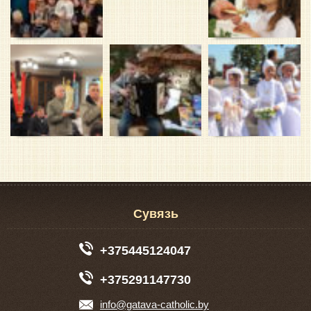
Сувязь
+375445124047
+375291147730
info@gatava-catholic.by