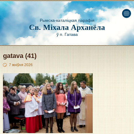
Рымска-каталіцкая парафія
Св. Міхала Арханёла
ў п. Гатава
gatava (41)
7 жніўня 2026