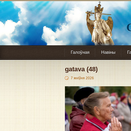
Галоўная
Навіны
Г
gatava (48)
7 жніўня 2026