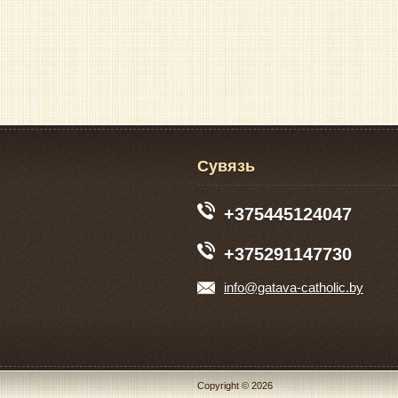
Сувязь
+375445124047
+375291147730
info@gatava-catholic.by
Copyright © 2026