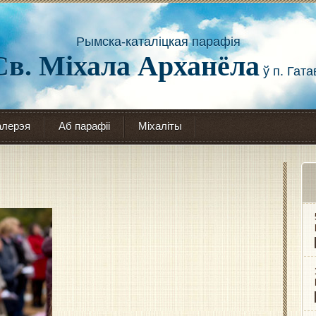
Рымска-каталіцкая парафія
Св. Міхала Арханёла
ў п. Гата
алерэя
Аб парафіі
Міхаліты