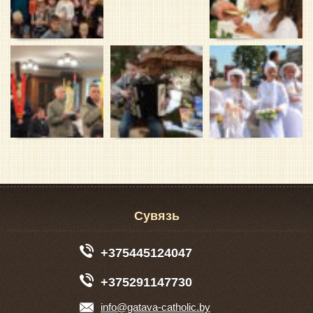
Сувязь
+375445124047
+375291147730
info@gatava-catholic.by