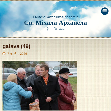
Рымска-каталіцкая парафія
Св. Міхала Арханёла
ў п. Гатава
gatava (49)
7 жніўня 2026