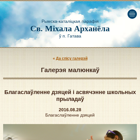
Рымска-каталіцкая парафія
Св. Міхала Арханёла
ў п. Гатава
Да спісу галерэй
Галерэя малюнкаў
Благаслаўленне дзяцей i асвячэнне школьных
прыладаў
2016.08.28
Благаслаўленне дзяцей