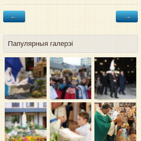
←
→
Папулярныя галерэі