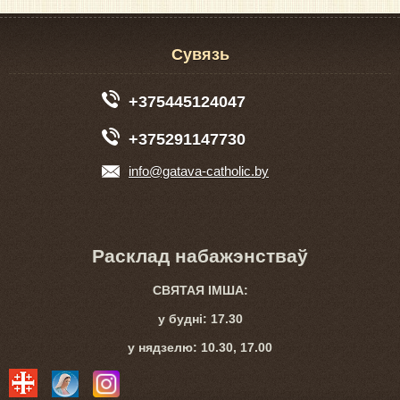
Сувязь
+375445124047
+375291147730
info@gatava-catholic.by
Расклад набажэнстваў
СВЯТАЯ IМША:
у буднi: 17.30
у нядзелю: 10.30, 17.00