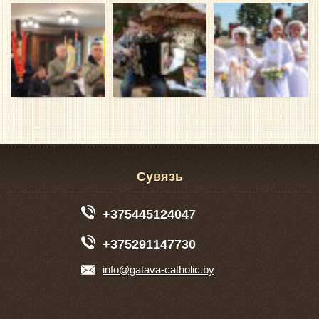
Сувязь
+375445124047
+375291147730
info@gatava-catholic.by