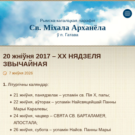
Рымска-каталіцкая парафія
Св. Міхала Арханёла
ў п. Гатава
20 жніўня 2017 – XX НЯДЗЕЛЯ
ЗВЫЧАЙНАЯ
7 жніўня 2026
1.
Літургічны каляндар:
21 жніўня, панядзелак – успамін cв. Пія Х, папы;
22 жніўня, аўторак – успамін Найсвяцейшай Панны
Марыі Каралевы;
24 жніўня, чацвер – СВЯТА СВ. БАРТАЛАМЕЯ,
АПОСТАЛА;
26 жніўня, субота – успамін Найсв. Панны Марыі