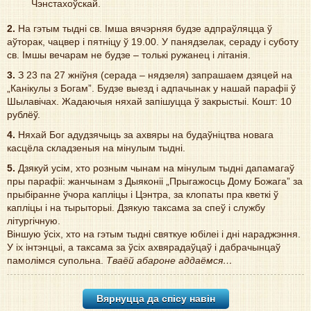
Чэнстахоўcкай.
2.
На гэтым тыдні св. Імша вячэрняя будзе адпраўляцца ў
аўторак, чацвер i пятніцу ў 19.00. У панядзелак, сераду i суботу
св. Iмшы вечарам не будзе – толькі ружанец i літанія.
3
.
З 23 па 27 жніўня (серадa – нядзеля) запрашаем дзяцей на
„Канікулы з Богам”. Будзе выезд і адпачынак у нашай парафіі ў
Шылавічах. Жадаючыя няхай запішуцца ў закрыстыі. Кошт: 10
рублёў.
4.
Няхай Бог адудзячыць за ахвяры на будаўніцтва новага
касцёлa складзеныя на мінулым тыдні.
5.
Дзякуй усім, хто розным чынам на мiнулым тыднi дапамагаў
пры парафii: жанчынам з Дыяконіі „Прыгажосць Дому Божага” за
прыбіранне ўчора капліцы і Цэнтра, за клопаты пра кветкі ў
капліцы i на тырыторыі. Дзякую таксама за спеў і службу
літургічную.
Віншую ўсіх, хто на гэтым тыдні святкуе юбілеі і дні нараджэння.
У іх інтэнцыі, а таксама за ўсіх ахвярадаўцаў і дабрачынцаў
памолімся супольна.
Тваёй абароне аддаёмся…
Вярнуцца да спісу навiн